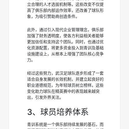
立合理的人才选拔机制等。这些改变不仅提
高了俱乐部内部运作效率，还改善了球队形
象，为吸引赞助商创造条件。
此外，通过引入现代企业管理理念，俱乐部
加强了财务透明度，使各方利益相关者能够
更加信任和支持这个团队。同时，也通过优
化资源配置，将更多资金投入到青训及基础
设施建设上，从根本上增强了团队核心竞争
力。
经过这些努力，武汉足球队逐步形成了一套
适合自身发展的长效机制，并建立起良好的
职业道德规范，为年轻球员树立榜样。这些
变化助力球队在精英赛中的表现越来越突
出，引发外界关注。
3、球员培养体系
青训系统是一个俱乐部持续发展的基石，而