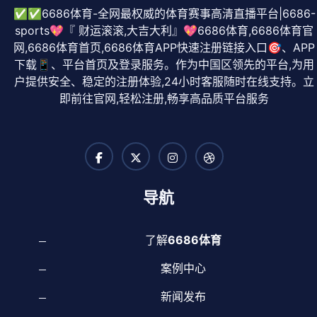
✅✅6686体育-全网最权威的体育赛事高清直播平台|6686-
sports💖『 财运滚滚,大吉大利』💖6686体育,6686体育官
网,6686体育首页,6686体育APP快速注册链接入口🎯、APP
下载📱、平台首页及登录服务。作为中国区领先的平台,为用
户提供安全、稳定的注册体验,24小时客服随时在线支持。立
即前往官网,轻松注册,畅享高品质平台服务
导航
了解
6686体育
案例中心
新闻发布