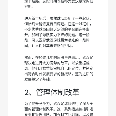
走下坡路，这段时期也被称为武汉足球的低
谷期。
进入新世纪后，虽然球队经历了一些起伏，
但始终未能恢复昔日辉煌。在这一过程中，
不少优秀球员因缺乏足够的平台而选择离
开，加剧了球队实力下降的问题。这一阶
段，可以说是武汉足球最为艰难的一段时
间，让人们对其未来感到担忧。
然而，在经过几年的反思与总结后，武汉足
球决定进行大刀阔斧的改革，以求重振雄
风。他们开始重新审视自己的定位，并制定
出符合时代发展要求的新战略，这为之后的
发展奠定了基础。
2、管理体制改革
为了提升竞争力，武汉足球队进行了深入全
面的管理体制改革。这一系列措施包括引进
专业化管理团队，加强科学化训练，以及建