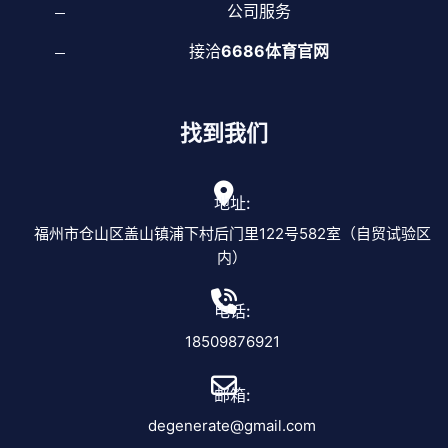
公司服务
接洽
6686体育官网
找到我们
地址:
福州市仓山区盖山镇浦下村后门里122号582室（自贸试验区
内）
电话:
18509876921
邮箱:
degenerate@gmail.com