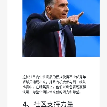
这种注重内生性发展的模式使得不少优秀年
轻球员涌现出来，并且有机会参与到一线队
比赛中。在精英赛上，他们以出色表现赢得
认可，为整个团队带来新的活力和希望。
4、社区支持力量