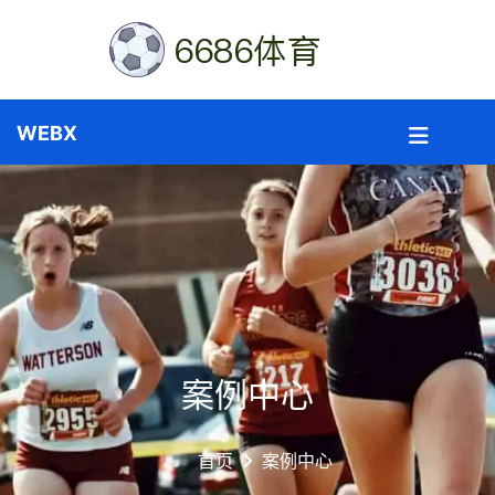
案例中心
首页
案例中心