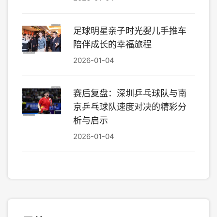
足球明星亲子时光婴儿手推车
陪伴成长的幸福旅程
2026-01-04
赛后复盘：深圳乒乓球队与南
京乒乓球队速度对决的精彩分
析与启示
2026-01-04