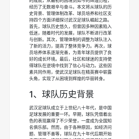
的成就，从最初的困境到如今的辉煌历程，
经历了无数艰辛与奋斗。本文将从球队的历
史背景、管理体制改革、球员培养和社区支
持四个方面详细探讨武汉足球队崛起之路。
首先，球队历史悠久，但曾因多种因素陷入
低迷，随着时代的发展，球队不断进行改革
与创新。其次，管理体制的调整为球队注入
了新的活力，提高了整体竞争力。再次，球
员培养体系逐渐完善，为青年球员提供了良
好的成长环境。最后，社区和球迷的支持使
得球队在逆境中找到了信心与动力。这些因
素共同作用，使武汉足球队在精英赛中崭露
头角，实现了从困境到辉煌的华丽转身。
1、球队历史背景
武汉足球队成立于上世纪八十年代，是中国
足球发展的重要一环。早期，球队凭借着出
色的表现赢得了不少荣誉，一度成为全国知
名俱乐部。然而，由于各种原因，如经济问
题、管理不善等，球队在九十年代后期开始