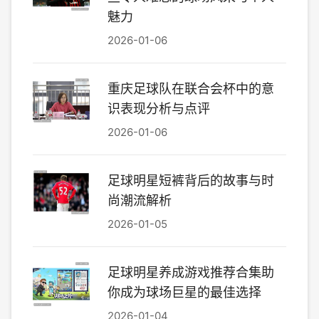
魅力
2026-01-06
重庆足球队在联合会杯中的意
识表现分析与点评
2026-01-06
足球明星短裤背后的故事与时
尚潮流解析
2026-01-05
足球明星养成游戏推荐合集助
你成为球场巨星的最佳选择
2026-01-04