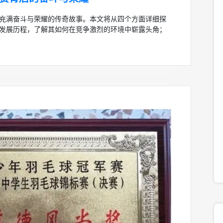
充满奋斗与荣耀的传奇故事。本文将从四个方面详细探
发展历程，了解其如何在竞争激烈的环境中崭露头角；