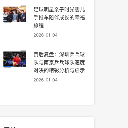
足球明星亲子时光婴儿
手推车陪伴成长的幸福
旅程
2026-01-04
赛后复盘：深圳乒乓球
队与南京乒乓球队速度
对决的精彩分析与启示
2026-01-04