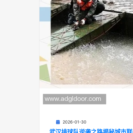
2026-01-30
武汉排球队逆袭之路揭秘城市联