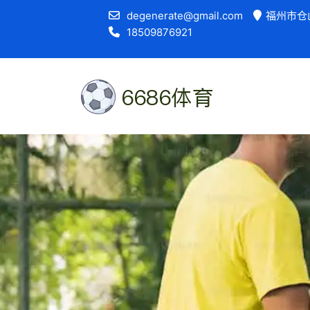
degenerate@gmail.com
福州市仓
18509876921