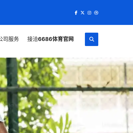
公司服务
接洽
6686体育官网