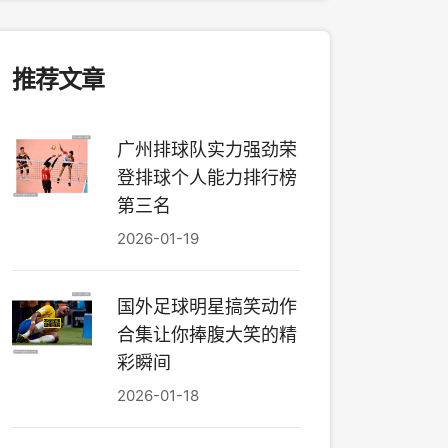
推荐文章
广州排球队实力强劲荣
登排球个人能力排行榜
第三名
2026-01-19
国外足球明星搞笑动作
合集让你捧腹大笑的精
彩瞬间
2026-01-18