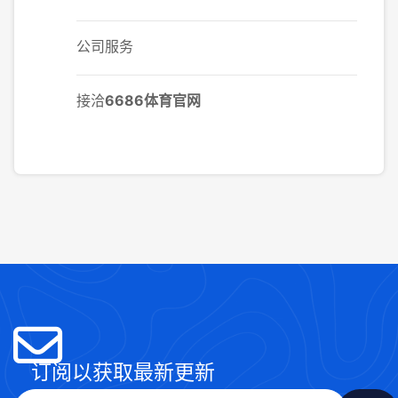
公司服务
接洽
6686体育官网
订阅以获取最新更新