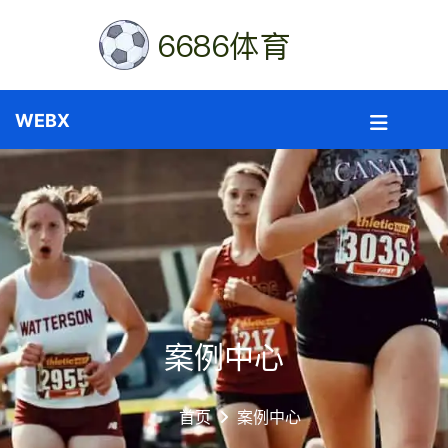
案例中心
首页
案例中心