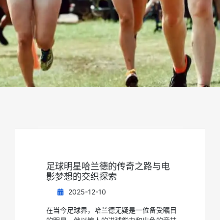
足球明星哈兰德的传奇之路与电
影梦想的交织探索
2025-12-10
在当今足球界，哈兰德无疑是一位备受瞩目