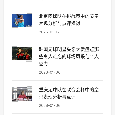
北京网球队在挑战赛中的节奏
表现分析与点评探讨
2026-01-17
韩国足球明星头像大赏盘点那
些令人难忘的球场风采与个人
魅力
2026-01-06
重庆足球队在联合会杯中的意
识表现分析与点评
2026-01-06