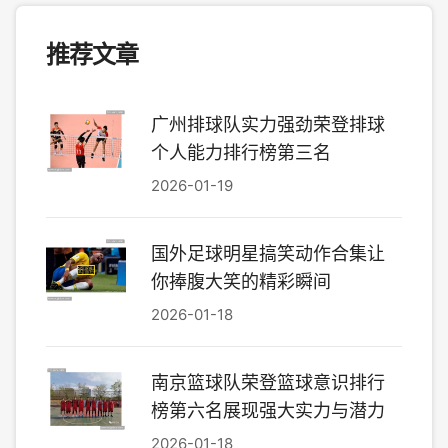
推荐文章
广州排球队实力强劲荣登排球
个人能力排行榜第三名
2026-01-19
国外足球明星搞笑动作合集让
你捧腹大笑的精彩瞬间
2026-01-18
南京篮球队荣登篮球意识排行
榜第六名展现强大实力与潜力
2026-01-18