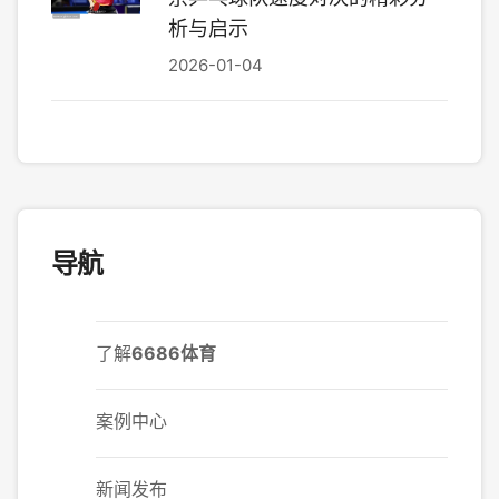
析与启示
2026-01-04
导航
了解
6686体育
案例中心
新闻发布