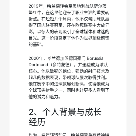
2019年，哈兰德转会至奥地利战队萨尔茨
堡红牛，在这里他迎来了职业生涯的重要转
折点。在短短几个月内，他不仅帮助球队赢
得了国内联赛冠军，还在欧冠联赛中大放异
彩，以惊人的表现吸引了全球媒体和球迷的
目光。这一阶段奠定了他作为世界顶级前锋
的基础。
2020年，哈兰德加盟德国豪门 Borussia
Dortmund（多特蒙德），并迅速成为球队
核心。他以敏锐的跑位、强劲的射门技术及
超凡的数据表现，带领球队屡次取得胜利。
他在赛季中的进球数屡创新高，使得他成为
全球顶尖射手之一，同时也让更多人看到了
他的潜力和魅力。
2、个人背景与成长
经历
作为一名年轻运动员，哈兰德背后有着独特