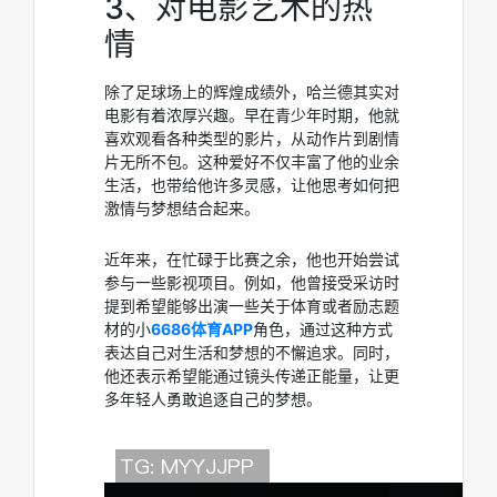
3、对电影艺术的热
情
除了足球场上的辉煌成绩外，哈兰德其实对
电影有着浓厚兴趣。早在青少年时期，他就
喜欢观看各种类型的影片，从动作片到剧情
片无所不包。这种爱好不仅丰富了他的业余
生活，也带给他许多灵感，让他思考如何把
激情与梦想结合起来。
近年来，在忙碌于比赛之余，他也开始尝试
参与一些影视项目。例如，他曾接受采访时
提到希望能够出演一些关于体育或者励志题
材的小
6686体育APP
角色，通过这种方式
表达自己对生活和梦想的不懈追求。同时，
他还表示希望能通过镜头传递正能量，让更
多年轻人勇敢追逐自己的梦想。