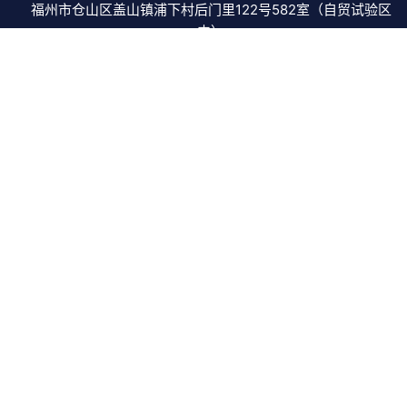
福州市仓山区盖山镇浦下村后门里122号582室（自贸试验区
内）
电话:
18509876921
邮箱:
degenerate@gmail.com
热门文章
Copyright © 2026 - 版权所有
6686体育-全网最权威的体
育赛事高清直播平台|6686-sports