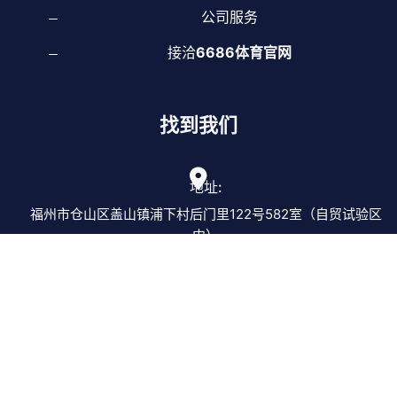
公司服务
接洽
6686体育官网
找到我们
地址:
福州市仓山区盖山镇浦下村后门里122号582室（自贸试验区
内）
电话:
18509876921
邮箱:
degenerate@gmail.com