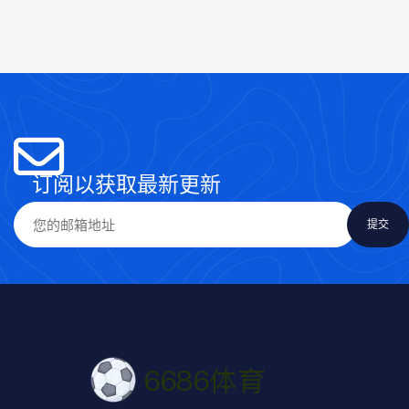
订阅以获取最新更新