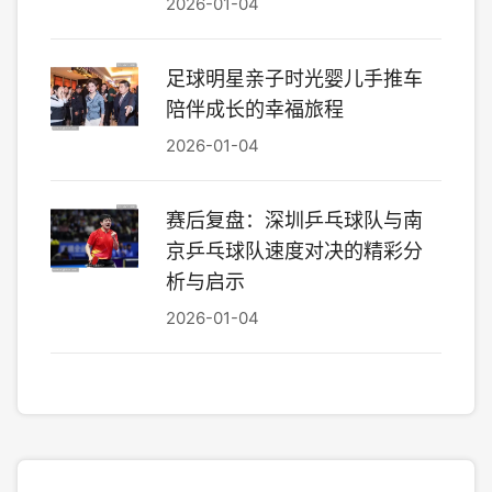
2026-01-04
足球明星亲子时光婴儿手推车
陪伴成长的幸福旅程
2026-01-04
赛后复盘：深圳乒乓球队与南
京乒乓球队速度对决的精彩分
析与启示
2026-01-04