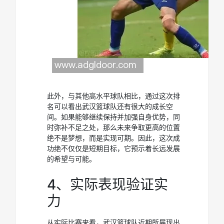
此外，与其他高水平球队相比，通过这次排
名可以看出武汉篮球队还有很大的成长空
间。如果能够继续保持并加强自身优势，同
时弥补不足之处，那么未来争取更高的位置
绝不是梦想，而是实现可期。因此，这次成
功绝不仅仅是短期目标，它预示着长远发展
的希望与可能。
4、实际表现验证实
力
从实际比赛来看，武汉篮球队近期所展现出