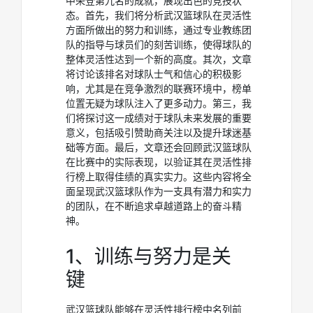
中荣登第九名的成就，展现出色的竞技状
态。首先，我们将分析武汉篮球队在灵活性
方面所做出的努力和训练，通过专业教练团
队的指导与球员们的刻苦训练，使得球队的
整体灵活性达到一个新的高度。其次，文章
将讨论该排名对球队士气和信心的积极影
响，尤其是在竞争激烈的联赛环境中，榜单
位置无疑为球队注入了更多动力。第三，我
们将探讨这一成绩对于球队未来发展的重要
意义，包括吸引赞助商关注以及提升球迷基
础等方面。最后，文章还会回顾武汉篮球队
在比赛中的实际表现，以验证其在灵活性排
行榜上取得佳绩的真实实力。这些内容将全
面呈现武汉篮球队作为一支具有潜力和实力
的团队，在不断追求卓越道路上的奋斗精
神。
1、训练与努力是关
键
武汉篮球队能够在灵活性排行榜中名列前