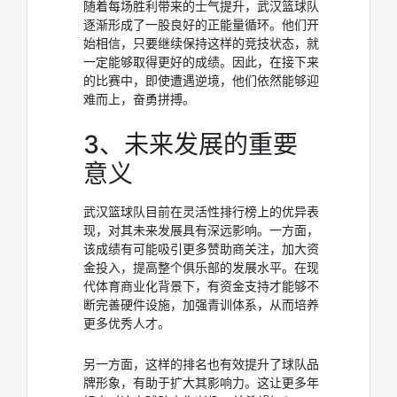
随着每场胜利带来的士气提升，武汉篮球队
逐渐形成了一股良好的正能量循环。他们开
始相信，只要继续保持这样的竞技状态，就
一定能够取得更好的成绩。因此，在接下来
的比赛中，即使遭遇逆境，他们依然能够迎
难而上，奋勇拼搏。
3、未来发展的重要
意义
武汉篮球队目前在灵活性排行榜上的优异表
现，对其未来发展具有深远影响。一方面，
该成绩有可能吸引更多赞助商关注，加大资
金投入，提高整个俱乐部的发展水平。在现
代体育商业化背景下，有资金支持才能够不
断完善硬件设施，加强青训体系，从而培养
更多优秀人才。
另一方面，这样的排名也有效提升了球队品
牌形象，有助于扩大其影响力。这让更多年